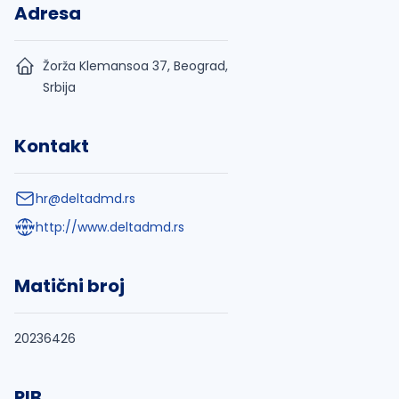
Adresa
Žorža Klemansoa 37, Beograd,
Srbija
Kontakt
hr@deltadmd.rs
http://www.deltadmd.rs
Matični broj
20236426
PIB