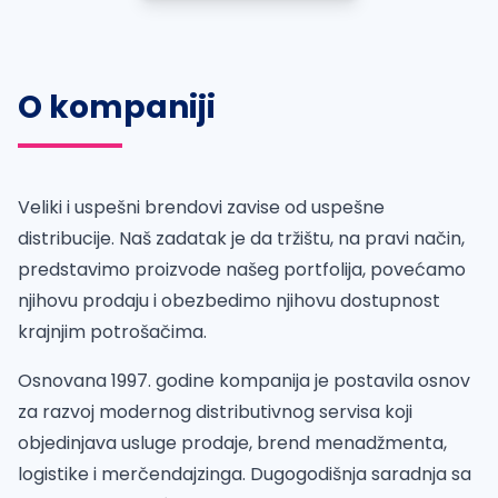
O kompaniji
Veliki i uspešni brendovi zavise od uspešne
distribucije. Naš zadatak je da tržištu, na pravi način,
predstavimo proizvode našeg portfolija, povećamo
njihovu prodaju i obezbedimo njihovu dostupnost
krajnjim potrošačima.
Osnovana 1997. godine kompanija je postavila osnov
za razvoj modernog distributivnog servisa koji
objedinjava usluge prodaje, brend menadžmenta,
logistike i merčendajzinga. Dugogodišnja saradnja sa