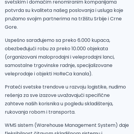
svetskim i domaćim renomiranim kompanijama
potvrda su kvaliteta našeg poslovanja i usluga koje
pružamo svojim partnerima na tržištu Srbije i Crne
Gore.
Uspešno sarađujemo sa preko 6.000 kupaca,
obezbeđujući robu za preko 10.000 objekata
(organizovani maloprodajni i veleprodajni lanci,
samostalne trgovinske radnje, specijalizovane
veleprodaje i objekti HoReCa kanala).
Prateći svetske trendove u razvoju logistike, nudimo
rešenja za sve izazove uvažavajući specifične
zahteve naših korisnika u pogledu skladištenja,
rukovanja robom i transporta.
WMS sistem (Warehouse Management System) daje
fleksibilnost čitavom skladišnom sistemu i