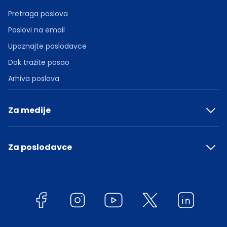
Pretraga poslova
Poslovi na email
Upoznajte poslodavce
Dok tražite posao
Arhiva poslova
Za medije
Za poslodavce