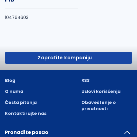
104764603
Zapratite kompaniju
Blog
RSS
O nama
Uslovi korišćenja
Česta pitanja
Obaveštenje o
privatnosti
Kontaktirajte nas
Pronađite posao