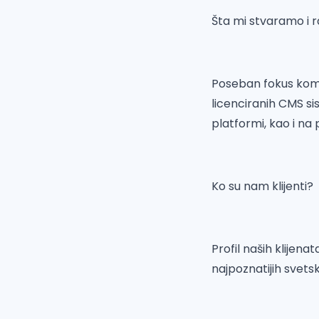
Šta mi stvaramo i 
Poseban fokus kompa
licenciranih CMS s
platformi, kao i na 
Ko su nam klijenti?
Profil naših klijena
najpoznatijih svet