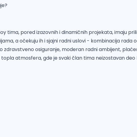
je?
oy tima, pored izazovnih i dinamičnih projekata, imaju prili
jama, a očekuju ih i sjajni radni uslovi - kombinacija rada od
tno zdravstveno osiguranje, moderan radni ambijent, plać
a i topla atmosfera, gde je svaki član tima neizostavan de