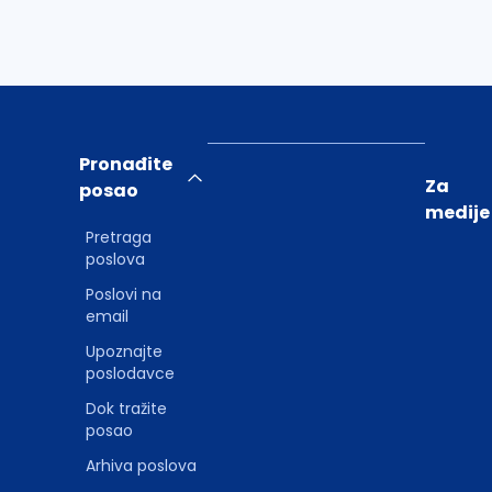
Pronađite
Za
posao
medije
Pretraga
poslova
Poslovi na
email
Upoznajte
poslodavce
Dok tražite
posao
Arhiva poslova