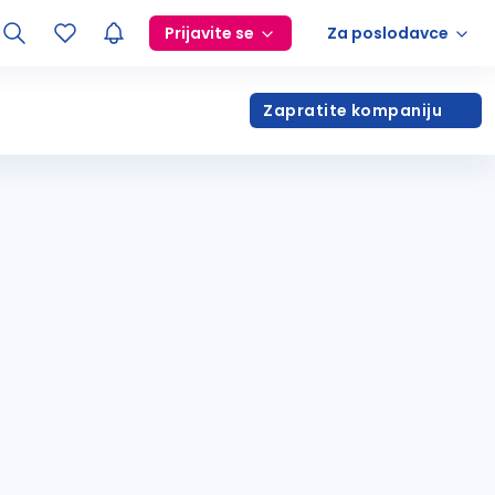
Prijavite se
Za poslodavce
Zapratite kompaniju