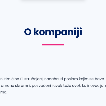
O kompaniji
ni tim čine IT stručnjaci, nadahnuti poslom kojim se bave. 
vremeno skromni, posvećeni i uvek teže uvek ka inovacija
ima.