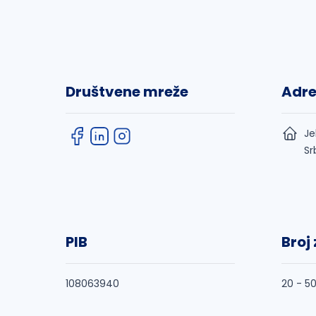
Društvene mreže
Adr
Je
Sr
PIB
Broj
108063940
20 - 5