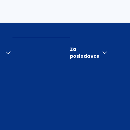
Za
poslodavce