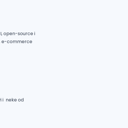
I, open-source i
oT), e-commerce
vi i neke od