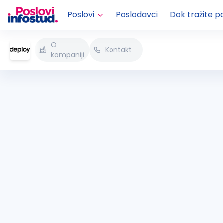
Poslovi
Poslodavci
Dok tražite p
O
Kontakt
kompaniji