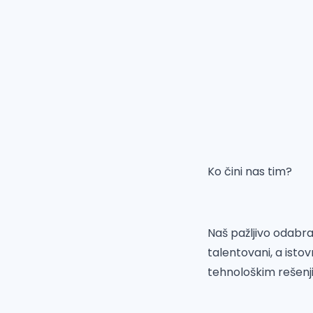
Ko čini nas tim?
Naš pažljivo odabra
talentovani, a isto
tehnološkim rešenj