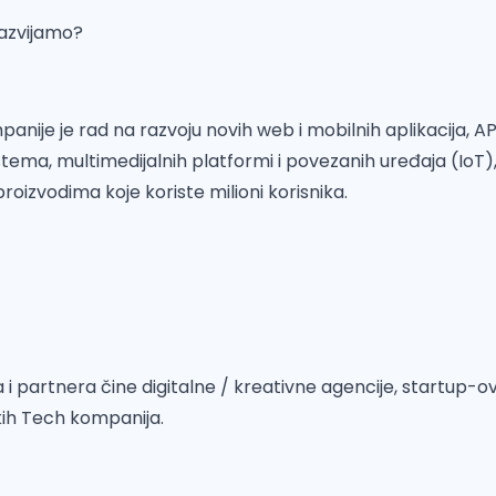
razvijamo?
nije je rad na razvoju novih web i mobilnih aplikacija, AP
istema, multimedijalnih platformi i povezanih uređaja (I
proizvodima koje koriste milioni korisnika.
ta i partnera čine digitalne / kreativne agencije, startup-o
skih Tech kompanija.