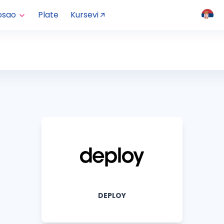
osao
Plate
Kursevi
DEPLOY