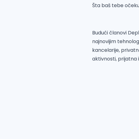
Šta baš tebe očeku
Budući članovi Depl
najnovijim tehnologi
kancelarije, priva
aktivnosti, prijatn