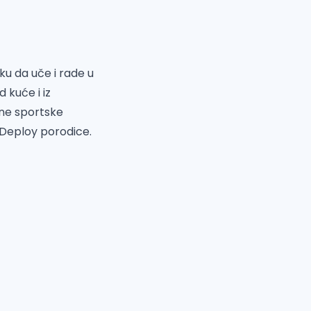
ku da uče i rade u
 kuće i iz
ene sportske
o Deploy porodice.