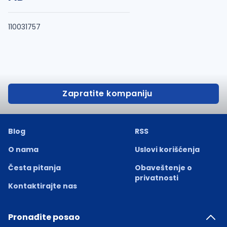
110031757
Zapratite kompaniju
Blog
RSS
O nama
Uslovi korišćenja
Česta pitanja
Obaveštenje o
privatnosti
Kontaktirajte nas
Pronađite posao