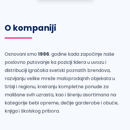
O kompaniji
Osnovani smo
1996
. godine kada započinje naše
poslovno putovanje ka poziciji lidera u uvozu i
distribuciji igračaka svetski poznatih brendova,
razvijanju velike mreže maloprodajnih objekata u
Srbiji i regionu, kreiranju kompletne ponude za
mališane svih uzrasta, kao i širenju asortimana na
kategorije bebi opreme, dečije garderobe i obuće,
knjiga i školskog pribora.