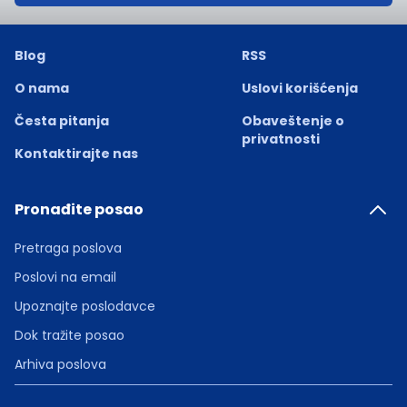
Blog
RSS
O nama
Uslovi korišćenja
Česta pitanja
Obaveštenje o
privatnosti
Kontaktirajte nas
Pronađite posao
Pretraga poslova
Poslovi na email
Upoznajte poslodavce
Dok tražite posao
Arhiva poslova