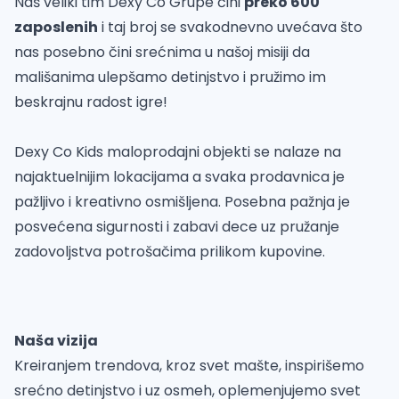
Naš veliki tim Dexy Co Grupe čini
preko 600
zaposlenih
i taj broj se svakodnevno uvećava što
nas posebno čini srećnima u našoj misiji da
mališanima ulepšamo detinjstvo i pružimo im
beskrajnu radost igre!
Dexy Co Kids maloprodajni objekti se nalaze na
najaktuelnijim lokacijama a svaka prodavnica je
pažljivo i kreativno osmišljena. Posebna pažnja je
posvećena sigurnosti i zabavi dece uz pružanje
zadovoljstva potrošačima prilikom kupovine.
Naša vizija
Kreiranjem trendova, kroz svet mašte, inspirišemo
srećno detinjstvo i uz osmeh, oplemenjujemo svet