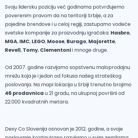
Svoju lidersku poziciju već godinama potvrđujemo
poverenim pravom da na teritoriji Srbije, a za
pojedine brendove i u celoj regiji, zastupamo vodeće
svetske kompanije za proizvodnju igračaka:
Hasbro
,
MGA
,
IMC
,
LEGO
,
Moose
,
Burago
,
Majorette
,
Revell
,
Tomy
,
Clementoni
i mnoge druge.
Od 2007. godine razvijamo sopstvenu
maloprodajnu
mrežu
koja je i jedan od fokusa našeg strateškog
poslovanja. Na mapi lokacija u Srbiji trenutno brojimo
46 prodavnica
u 21 gradu, na ukupnoj površini od
22.000 kvadratnih metara.
Dexy Co Slovenija osnovan je 2012. godine, a svoje
poslovanje kontinuirano razvijamo u svim zemljama