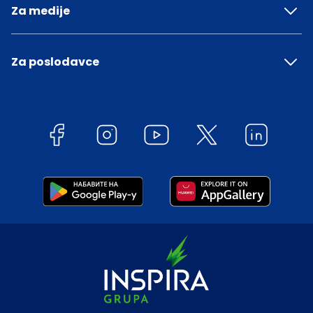
Za medije
Za poslodavce