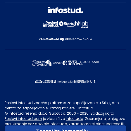
Poslovi Infostud vodeća platforma za zapošljavanje u Srbiji, deo
centra za zapošljavanje i razvoj karijere - Infostud.
©
Infostud rešenja d.o.o. Subotica
, 2000 -
2026
. Sadržaj sajta
Poslovi.infostud.com
je vlasništvo
Infostuda
. Zabranjeno je njegovo
preuzimanje bez dozvole
Infostuda
, zarad komercijalne upotrebe ili
u druge svrhe, osim za lične potrebe posetilaca sajta.
Uslovi