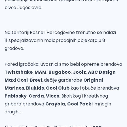
bivše Jugoslavije.
Na teritoriji Bosne i Hercegovine trenutno se nalazi
11 specijalizovanih maloprodajnih objekata u 8
gradova.
Pored igračaka, uvoznici smo bebi opreme brendova
Twistshake
,
MAM
,
Bugaboo
,
Joolz
,
ABC Design
,
Maxi Cosi
,
Brevi
, dečije garderobe
Original
Marines
,
Blukids
,
Cool Club
kao i obuće brendova
Pablosky
,
Cerda
,
Vicco
, školskog i kreativnog
pribora brendova
Crayola
,
Cool Pack
i mnogih
drugih...