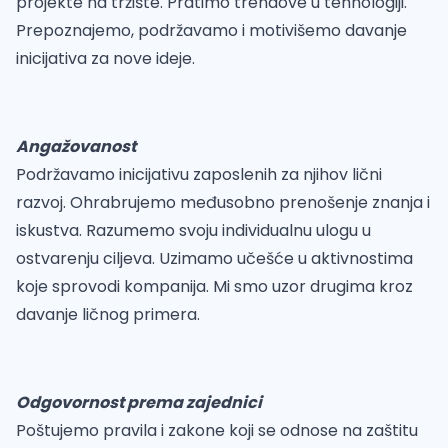
projekte na tržište. Pratimo trendove u tehnologiji.
Prepoznajemo, podržavamo i motivišemo davanje
inicijativa za nove ideje.
Angažovanost
Podržavamo inicijativu zaposlenih za njihov lični
razvoj. Ohrabrujemo međusobno prenošenje znanja i
iskustva. Razumemo svoju individualnu ulogu u
ostvarenju ciljeva. Uzimamo učešće u aktivnostima
koje sprovodi kompanija. Mi smo uzor drugima kroz
davanje ličnog primera.
Odgovornost prema zajednici
Poštujemo pravila i zakone koji se odnose na zaštitu