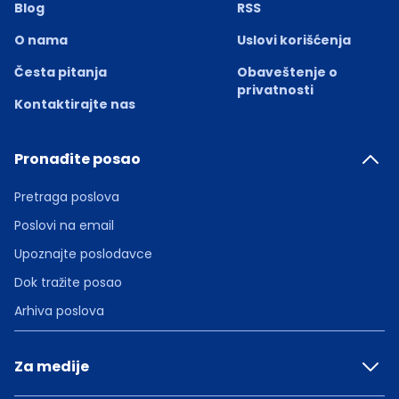
Blog
RSS
O nama
Uslovi korišćenja
Česta pitanja
Obaveštenje o
privatnosti
Kontaktirajte nas
Pronađite posao
Pretraga poslova
Poslovi na email
Upoznajte poslodavce
Dok tražite posao
Arhiva poslova
Za medije