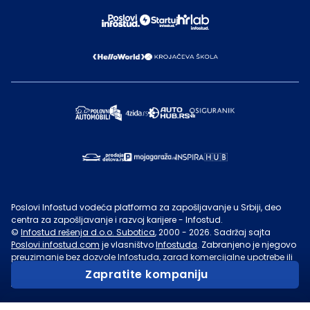
Poslovi Infostud vodeća platforma za zapošljavanje u Srbiji, deo
centra za zapošljavanje i razvoj karijere - Infostud.
©
Infostud rešenja d.o.o. Subotica
, 2000 -
2026
. Sadržaj sajta
Poslovi.infostud.com
je vlasništvo
Infostuda
. Zabranjeno je njegovo
preuzimanje bez dozvole
Infostuda
, zarad komercijalne upotrebe ili
u druge svrhe, osim za lične potrebe posetilaca sajta.
Uslovi
Zapratite kompaniju
korišćenja.