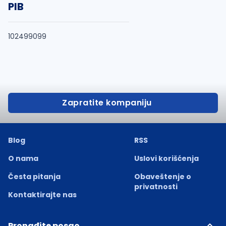
PIB
102499099
Zapratite kompaniju
Blog
RSS
O nama
Uslovi korišćenja
Česta pitanja
Obaveštenje o
privatnosti
Kontaktirajte nas
Pronađite posao