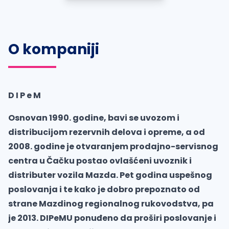
O kompaniji
D I P e M
Osnovan 1990. godine, bavi se uvozom i
distribucijom rezervnih delova i opreme, a od
2008. godine je otvaranjem prodajno-servisnog
centra u Čačku postao ovlašćeni uvoznik i
distributer vozila Mazda. Pet godina uspešnog
poslovanja i te kako je dobro prepoznato od
strane Mazdinog regionalnog rukovodstva, pa
je 2013. DIPeMU ponuđeno da proširi poslovanje i