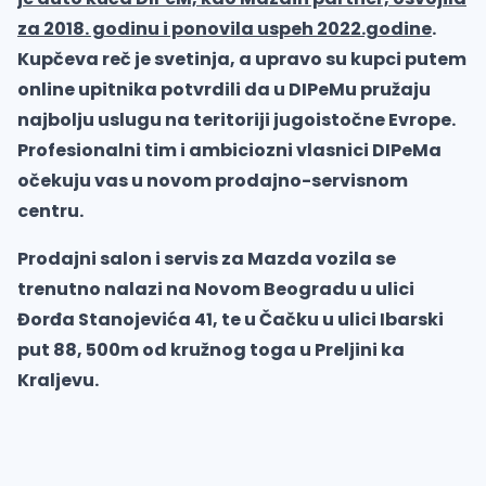
za 2018. godinu i ponovila uspeh 2022.godine
.
Kupčeva reč je svetinja, a upravo su kupci putem
online upitnika potvrdili da u DIPeMu pružaju
najbolju uslugu na teritoriji jugoistočne Evrope.
Profesionalni tim i ambiciozni vlasnici DIPeMa
očekuju vas u novom prodajno-servisnom
centru.
Prodajni salon i servis za Mazda vozila se
trenutno nalazi na Novom Beogradu u ulici
Đorđa Stanojevića 41, te u Čačku u ulici Ibarski
put 88, 500m od kružnog toga u Preljini ka
Kraljevu.