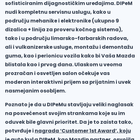
sofisticiranim dijagnostičkim uređajima. DIPeM
nudi kompletnu servisnu uslugu, kako u
području mehanike i elektronike (ukupno 9
dizalica + linija za proveru kočnog sistema),
tako i u području limarsko-farbarskih radova,
ali i vulkanizerske usluge, montažu i demontažu
guma, kao i perionicu vozila kako bi Vaša Mazda
blistala kao i prvog dana. Ulaskom u veoma
prozračan i osvetljen salon očekuje vas
moderan interaktivni prijem sa prijatnim i uvek
nasmejanim osobljem.
Poznato je da u DIPeMu stavljaju veliki naglasak
na posvećenost svojim strankama koje su im
oduvek bile glavni prioritet. Da je to zaista tako,
potvrđuje i
nagrada ‘Customer 1st Award’, koju
je auto kuća DIPeM, kao Mazdin partner, osvojila