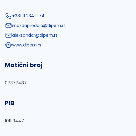
+381 11 234 11 74
mazdaprodaja@dipem.rs
;
aleksandar@dipem.rs
www.dipem.rs
Matični broj
07377487
PIB
101119447