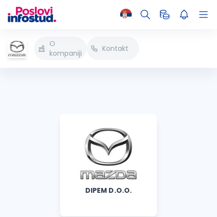
O
Kontakt
kompaniji
DIPEM D.O.O.