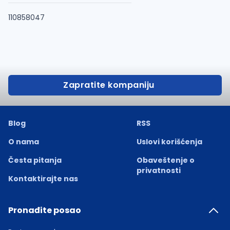
110858047
Zapratite kompaniju
Blog
RSS
O nama
Uslovi korišćenja
Česta pitanja
Obaveštenje o
privatnosti
Kontaktirajte nas
Pronađite posao