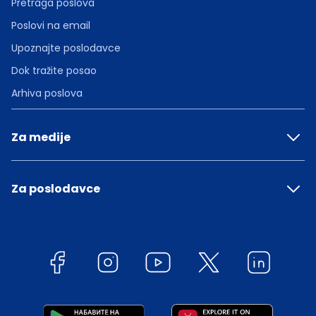
Pretraga poslova
Poslovi na email
Upoznajte poslodavce
Dok tražite posao
Arhiva poslova
Za medije
Za poslodavce