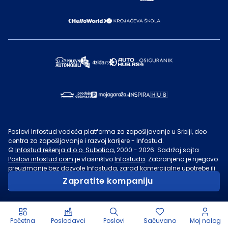
Poslovi Infostud vodeća platforma za zapošljavanje u Srbiji, deo
centra za zapošljavanje i razvoj karijere - Infostud.
©
Infostud rešenja d.o.o. Subotica
, 2000 -
2026
. Sadržaj sajta
Poslovi.infostud.com
je vlasništvo
Infostuda
. Zabranjeno je njegovo
preuzimanje bez dozvole
Infostuda
, zarad komercijalne upotrebe ili
u druge svrhe, osim za lične potrebe posetilaca sajta.
Uslovi
Zapratite kompaniju
korišćenja.
Početna
Poslodavci
Poslovi
Sačuvano
Moj nalog