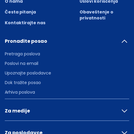
O nama
Uslovi korišćenja
Česta pitanja
Obaveštenje o
privatnosti
Kontaktirajte nas
Pronađite posao
Pretraga poslova
Poslovi na email
Upoznajte poslodavce
Dok tražite posao
Arhiva poslova
Za medije
Za poslodavce