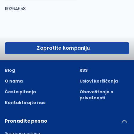
110264658
Zapratite kompaniju
Blog
RSS
O nama
Uslovi korišćenja
Česta pitanja
Obaveštenje o
privatnosti
Kontaktirajte nas
Pronađite posao
Pretraga poslova