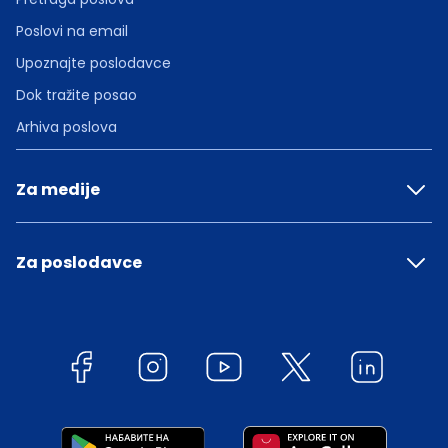
Poslovi na email
Upoznajte poslodavce
Dok tražite posao
Arhiva poslova
Za medije
Za poslodavce