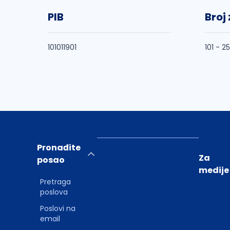
PIB
Broj
101011901
101 - 2
Pronađite
Za
posao
medije
Pretraga
poslova
Poslovi na
email