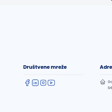
Društvene mreže
Adr
Go
Sr