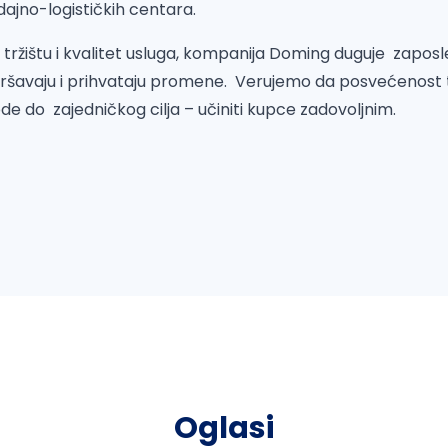
dajno-logističkih centara.
 tržištu i kvalitet usluga, kompanija Doming duguje zaposlen
ršavaju i prihvataju promene. Verujemo da posvećenost 
de do zajedničkog cilja – učiniti kupce zadovoljnim.
Oglasi