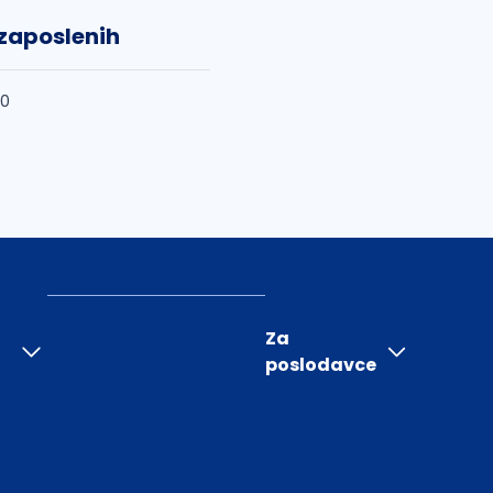
 zaposlenih
50
Za
poslodavce