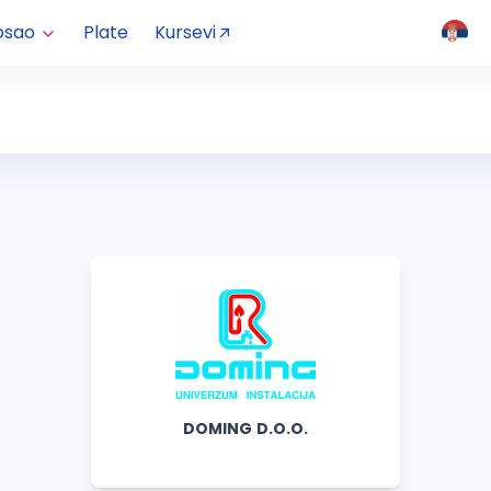
osao
Plate
Kursevi
DOMING D.O.O.