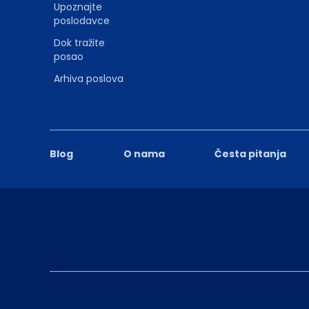
Upoznajte
poslodavce
Dok tražite
posao
Arhiva poslova
Blog
O nama
Česta pitanja