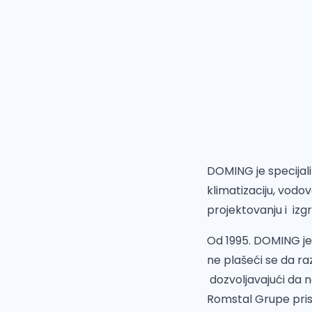
DOMING je specijali
klimatizaciju, vodo
projektovanju i izgr
Od 1995. DOMING je o
ne plašeći se da raz
dozvoljavajući da n
Romstal Grupe
pris