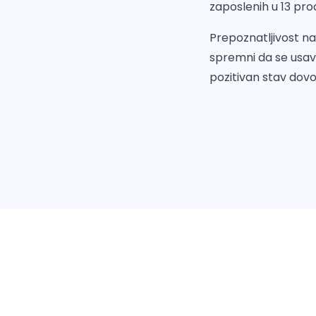
zaposlenih u 13 pro
Prepoznatljivost na
spremni da se usav
pozitivan stav dovo