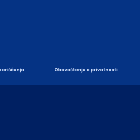
 korišćenja
Obaveštenje o privatnosti