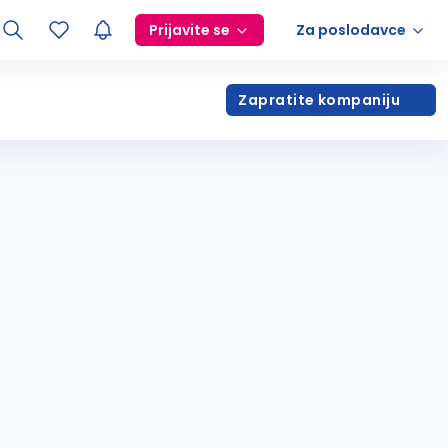
Prijavite se
Za poslodavce
Zapratite kompaniju