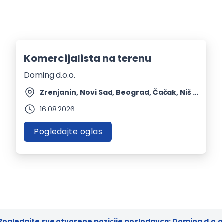
Komercijalista na terenu
Doming d.o.o.
Zrenjanin, Novi Sad, Beograd, Čačak, Niš + 2 mesta | Terenski rad
16.08.2026.
Pogledajte oglas
Pogledajte sve otvorene pozicije poslodavca: Doming d.o.o