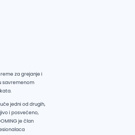
reme za grejanje i
ti u savremenom
ekata.
 uče jedni od drugih,
ljivo i posvećeno,
 DOMING je član
fesionalaca