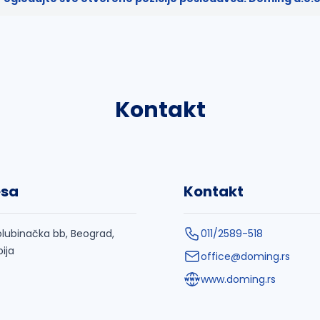
Kontakt
esa
Kontakt
lubinačka bb, Beograd,
011/2589-518
bija
office@doming.rs
www.doming.rs