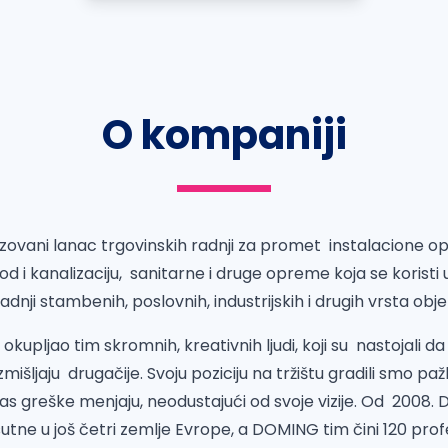
O kompaniji
zovani lanac trgovinskih radnji za promet instalacione op
vod i kanalizaciju, sanitarne i druge opreme koja se koris
adnji stambenih, poslovnih, industrijskih i drugih vrsta obj
kupljao tim skromnih, kreativnih ljudi, koji su nastojali da
mišljaju drugačije. Svoju poziciju na tržištu gradili smo paž
as greške menjaju, neodustajući od svoje vizije. Od 2008.
utne u još četri zemlje Evrope, a DOMING tim čini 120 pro