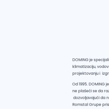
DOMING je specijali
klimatizaciju, vodo
projektovanju i izgr
Od 1995. DOMING je o
ne plašeći se da raz
dozvoljavajući da n
Romstal Grupe
pris