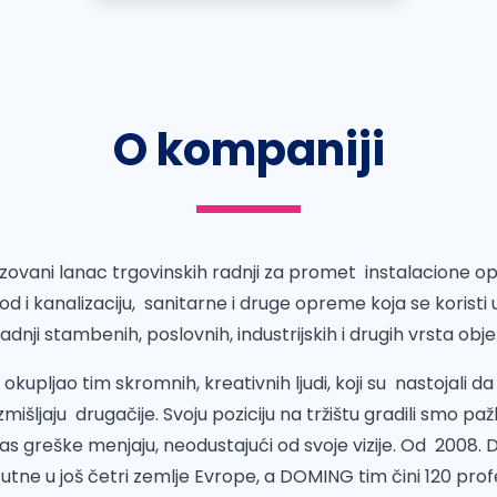
O kompaniji
zovani lanac trgovinskih radnji za promet instalacione op
vod i kanalizaciju, sanitarne i druge opreme koja se koris
adnji stambenih, poslovnih, industrijskih i drugih vrsta obj
kupljao tim skromnih, kreativnih ljudi, koji su nastojali da
mišljaju drugačije. Svoju poziciju na tržištu gradili smo paž
as greške menjaju, neodustajući od svoje vizije. Od 2008.
utne u još četri zemlje Evrope, a DOMING tim čini 120 pro