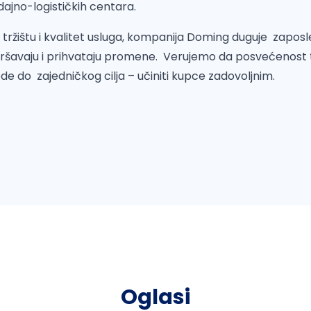
dajno-logističkih centara.
 tržištu i kvalitet usluga, kompanija Doming duguje zaposlen
ršavaju i prihvataju promene. Verujemo da posvećenost 
de do zajedničkog cilja – učiniti kupce zadovoljnim.
Oglasi