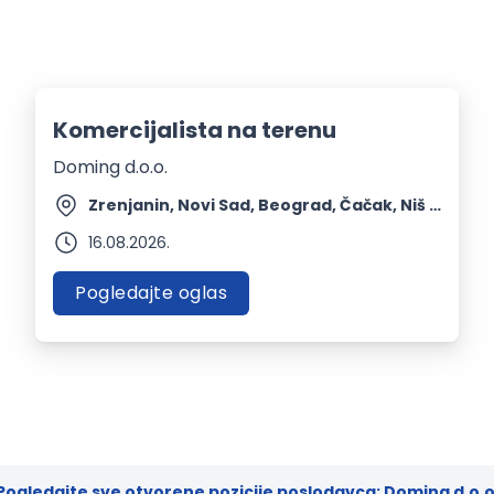
Komercijalista na terenu
Doming d.o.o.
Zrenjanin, Novi Sad, Beograd, Čačak, Niš + 2 mesta | Terenski rad
16.08.2026.
Pogledajte oglas
Pogledajte sve otvorene pozicije poslodavca: Doming d.o.o