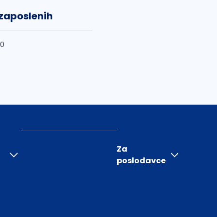
 zaposlenih
50
Za
poslodavce