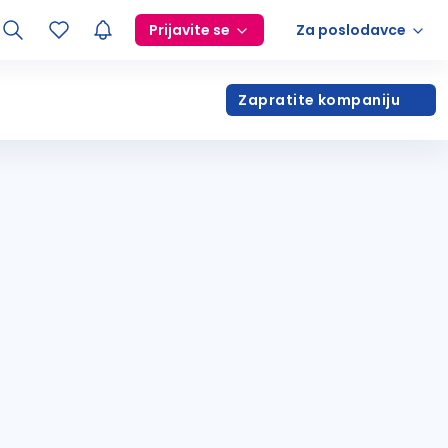
Prijavite se
Za poslodavce
Zapratite kompaniju