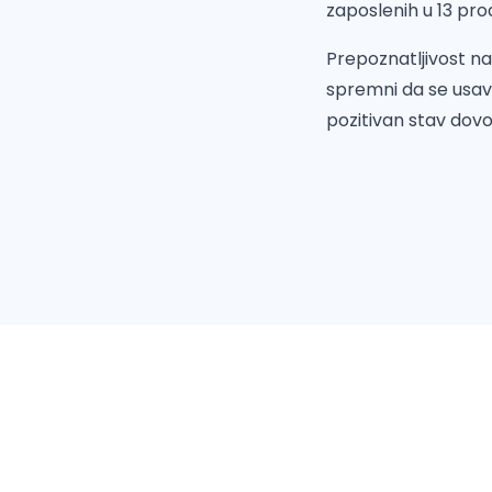
zaposlenih u 13 pro
Prepoznatljivost na
spremni da se usav
pozitivan stav dovo