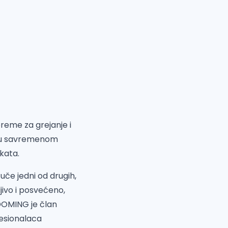
reme za grejanje i
ti u savremenom
ekata.
 uče jedni od drugih,
ljivo i posvećeno,
 DOMING je član
fesionalaca