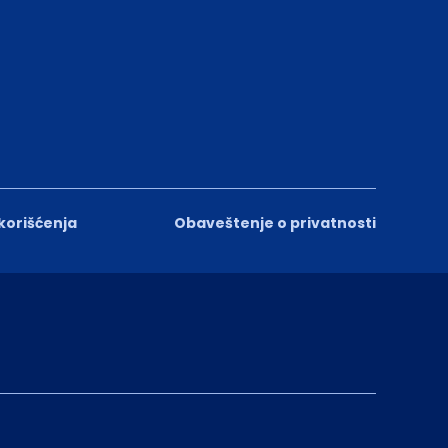
 korišćenja
Obaveštenje o privatnosti