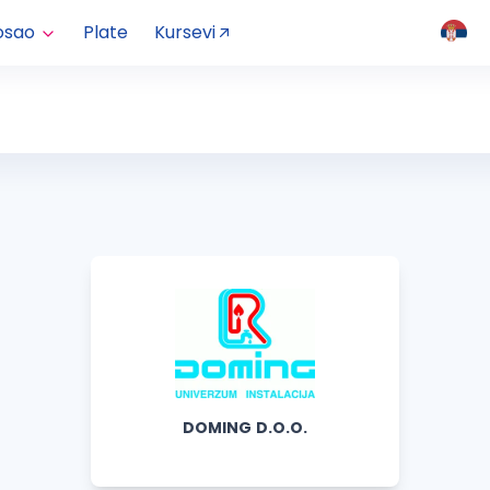
osao
Plate
Kursevi
DOMING D.O.O.