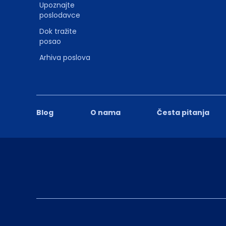
Upoznajte
poslodavce
Dok tražite
posao
Arhiva poslova
Blog
O nama
Česta pitanja