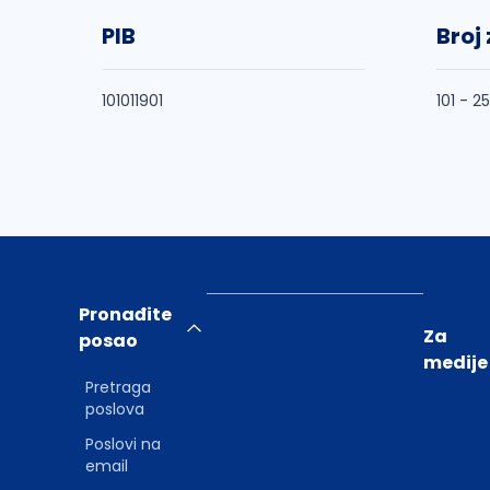
PIB
Broj
101011901
101 - 2
Pronađite
Za
posao
medije
Pretraga
poslova
Poslovi na
email