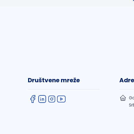
Društvene mreže
Adr
Go
Sr