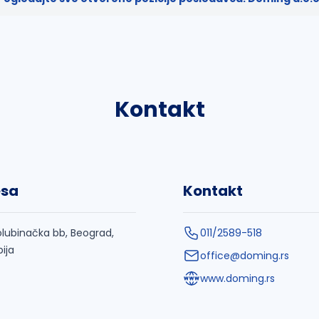
Kontakt
esa
Kontakt
lubinačka bb, Beograd,
011/2589-518
bija
office@doming.rs
www.doming.rs