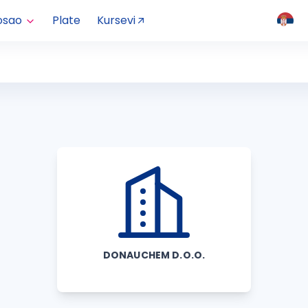
osao
Plate
Kursevi
DONAUCHEM D.O.O.