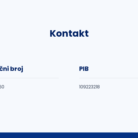
Kontakt
čni broj
PIB
60
109223218