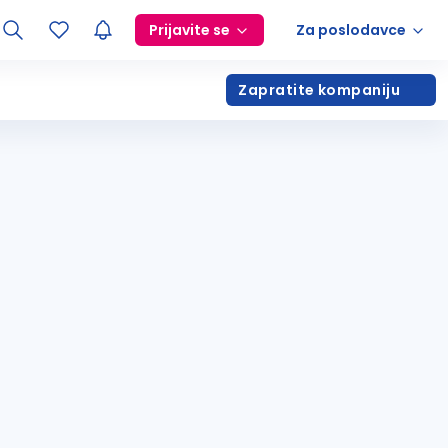
Prijavite se
Za poslodavce
Zapratite kompaniju