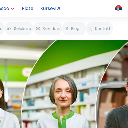
osao
Plate
Kursevi
va
Selekcija
Brendovi
Blog
Kontakt