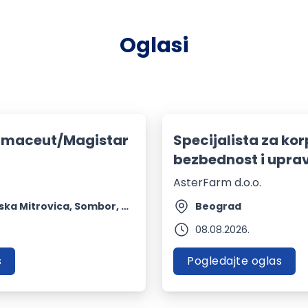
Oglasi
armaceut/Magistar
Specijalista za ko
bezbednost i uprav
AsterFarm d.o.o.
Zrenjanin, Sremska Mitrovica, Sombor, Kikinda, Apatin + 19 mesta
Beograd
08.08.2026.
s
Pogledajte oglas