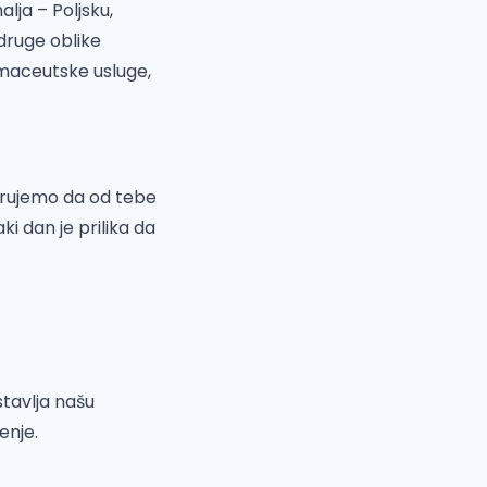
alja – Poljsku,
 druge oblike
rmaceutske usluge,
Verujemo da od tebe
ki dan je prilika da
tavlja našu
enje.