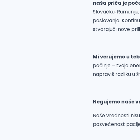
naša priča je poč
Slovačku, Rumuniju, 
poslovanja. Kontin
stvarajući nove pril
Mi verujemo u teb
počinje – tvoja ener
napraviš razliku u ž
Negujemo naše vr
Naše vrednosti nis
posvećenost pacije