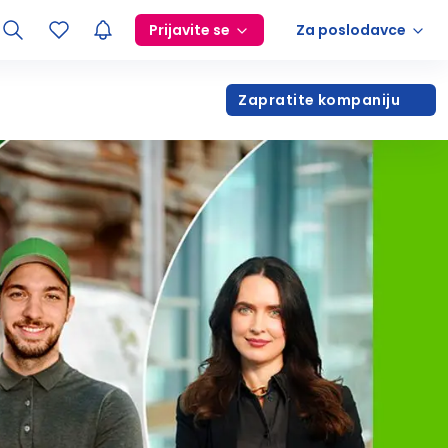
Prijavite se
Za poslodavce
Zapratite kompaniju