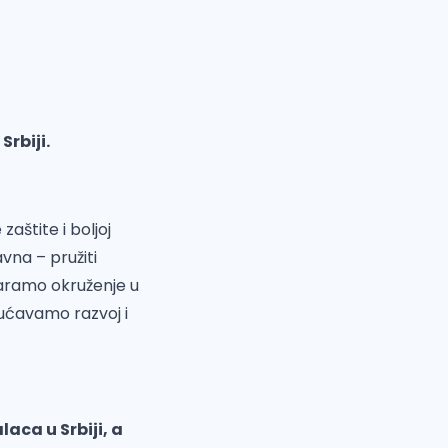
rbiji.
aštite i boljoj
vna – pružiti
varamo okruženje u
ućavamo razvoj i
aca u Srbiji, a