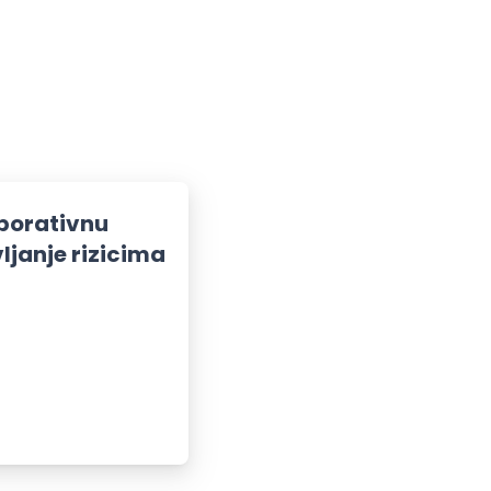
rporativnu
ljanje rizicima