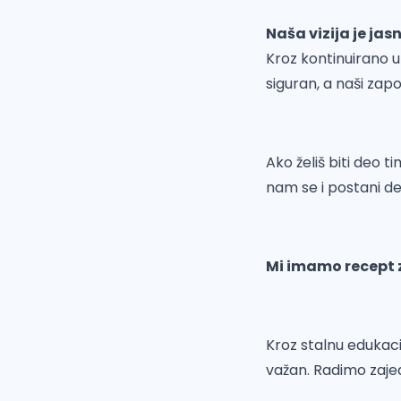
Naša vizija je ja
Kroz kontinuirano u
siguran, a naši zapos
Ako želiš biti deo t
nam se i postani deo
Mi imamo recept z
Kroz stalnu edukaci
važan. Radimo zajed