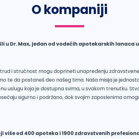
O kompaniji
i u Dr. Max, jedan od vodećih apotekarskih lanaca u S
 trud i stručnost mogu doprineti unapređenju zdravstvene z
o te da postaneš deo našeg tima. Naša misija je jednosta
nu uslugu koja je dostupna svima, u svakom trenutku. St
 osećaju sigurno i podržano, dok svojim zaposlenima omog
ji više od 400 apoteka i 1900 zdravstvenih profesional