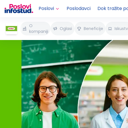
Poslovi
Poslodavci
Dok tražite p
O
Oglasi
Beneficije
Iskust
kompaniji