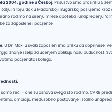
ela 2004. godine u Češkoj.
Prisustvo smo proširili u 5 zem
Italiju i Srbiju, dok u Mađarskoj i Bugarskoj poslujemo kroz
uirano radimo na širenju mreže apoteka i unapređenju fa
ike za zaposlene i pacijente.
e.
U Dr. Max-u svaki zaposleni ima priliku da doprinese. 
gija, znanje i želja za učenjem oblikuju našu budućnost. Sva
ivotima pacijenata i kolega.
ednosti.
u samo reči – one su osnova svega što radimo. CARE preds
ntima, ambiciju, međusobno poštovanje i stalno unapređ