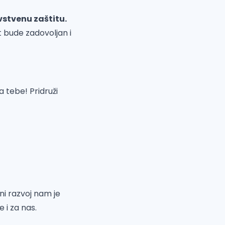
vstvenu zaštitu.
t bude zadovoljan i
a tebe! Pridruži
ni razvoj nam je
 i za nas.