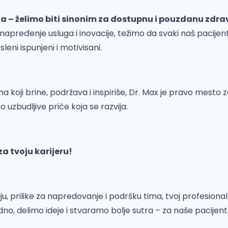
sna – želimo biti sinonim za dostupnu i pouzdanu zdra
napređenje usluga i inovacije, težimo da svaki naš pacijen
leni ispunjeni i motivisani.
ima koji brine, podržava i inspiriše, Dr. Max je pravo mesto z
 uzbudljive priče koja se razvija.
a tvoju karijeru!
ju, prilike za napredovanje i podršku tima, tvoj profesional
no, delimo ideje i stvaramo bolje sutra – za naše pacijente