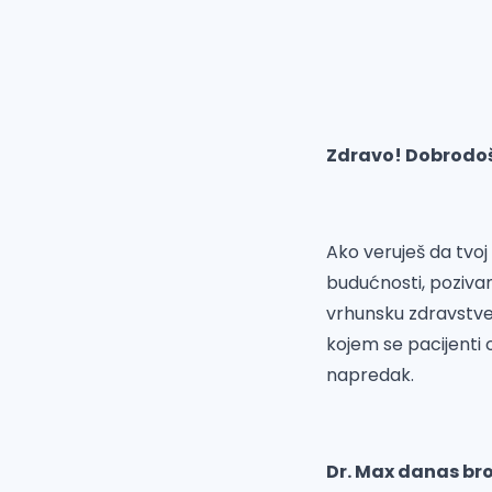
Zdravo! Dobrodošl
Ako veruješ da tvoj
budućnosti, pozivam
vrhunsku zdravstve
kojem se pacijenti
napredak.
Dr. Max danas bro