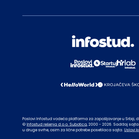
Poslovi Infostud vodeća platforma za zapošljavanje u Srbiji, de
©
Infostud rešenja d.o.o. Subotica
, 2000 -
2026
. Sadržaj sajta
u druge svrhe, osim za lične potrebe posetilaca sajta.
Uslovi k