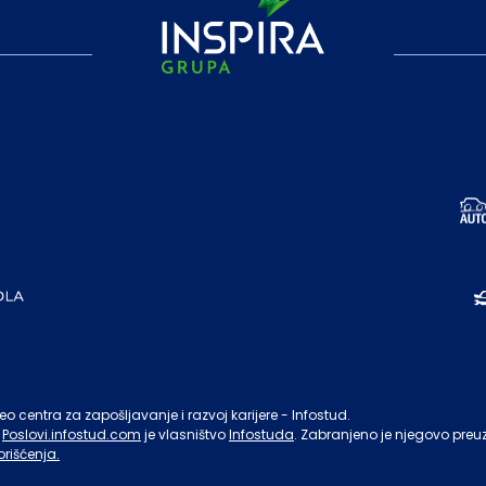
o centra za zapošljavanje i razvoj karijere - Infostud.
Poslovi.infostud.com
je vlasništvo
Infostuda
. Zabranjeno je njegovo preu
orišćenja.