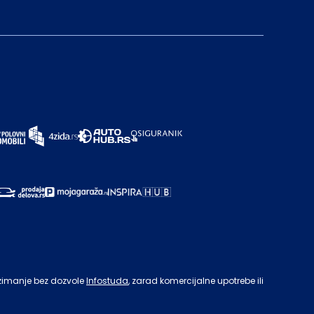
zimanje bez dozvole
Infostuda
, zarad komercijalne upotrebe ili