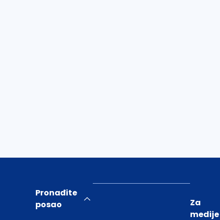
Pronađite
Za
posao
medije