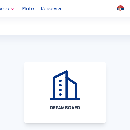
osao
Plate
Kursevi
DREAMBOARD