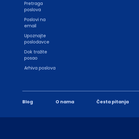
Pretraga
poslova
Poslovi na
email
Upoznajte
poslodavce
Dok tražite
posao
Arhiva poslova
Blog
O nama
Česta pitanja