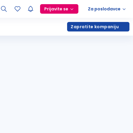
Prijavite se
Za poslodavce
Zapratite kompaniju