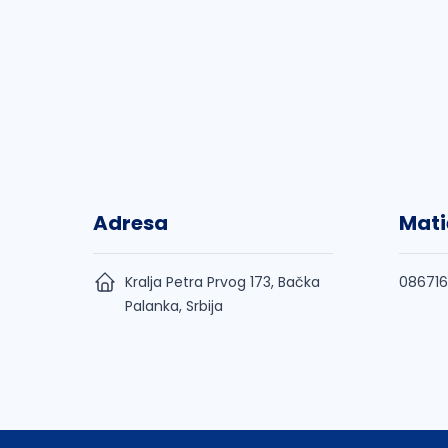
Adresa
Mati
Kralja Petra Prvog 173, Bačka
08671
Palanka, Srbija