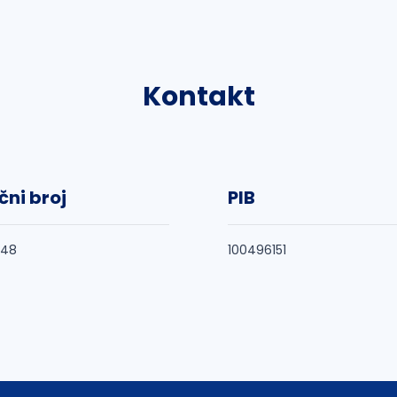
Kontakt
čni broj
PIB
648
100496151