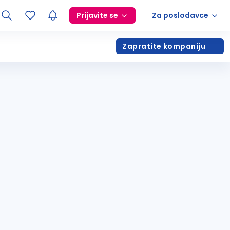
Prijavite se
Za poslodavce
Zapratite kompaniju