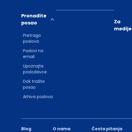
Pronađite
Za
posao
medije
Pretraga
poslova
Poslovi na
email
Upoznajte
poslodavce
Dok tražite
posao
Arhiva poslova
Blog
O nama
Česta pitanja