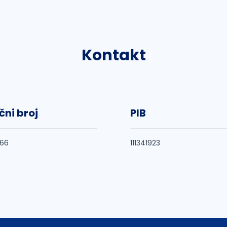
Kontakt
čni broj
PIB
666
111341923