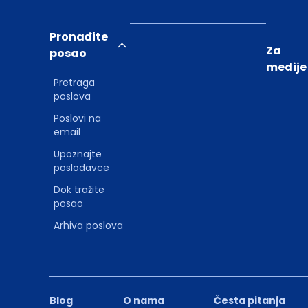
Pronađite
Za
posao
medije
Pretraga
poslova
Poslovi na
email
Upoznajte
poslodavce
Dok tražite
posao
Arhiva poslova
Blog
O nama
Česta pitanja