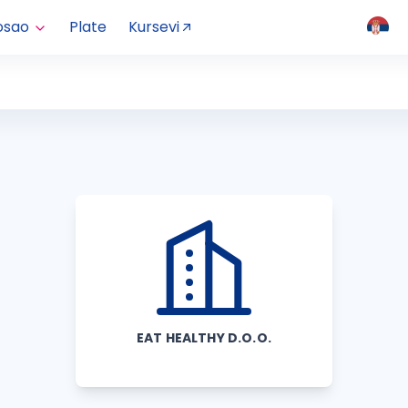
osao
Plate
Kursevi
EAT HEALTHY D.O.O.