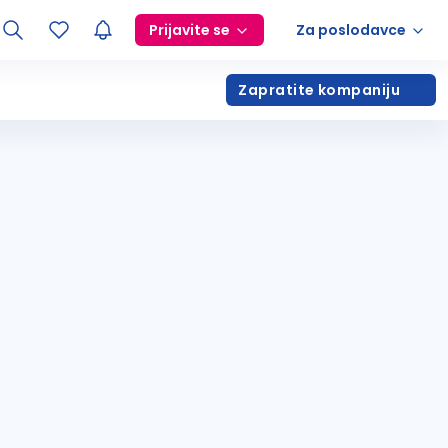
Prijavite se
Za poslodavce
Zapratite kompaniju