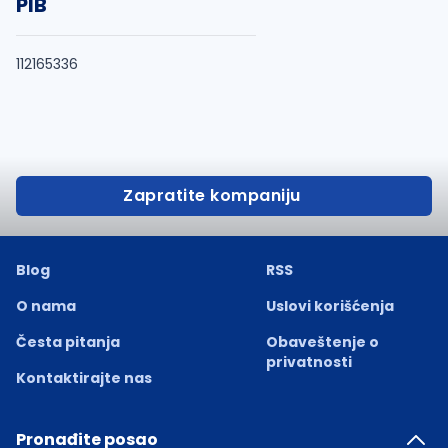
PIB
112165336
Zapratite kompaniju
Blog
RSS
O nama
Uslovi korišćenja
Česta pitanja
Obaveštenje o
privatnosti
Kontaktirajte nas
Pronađite posao