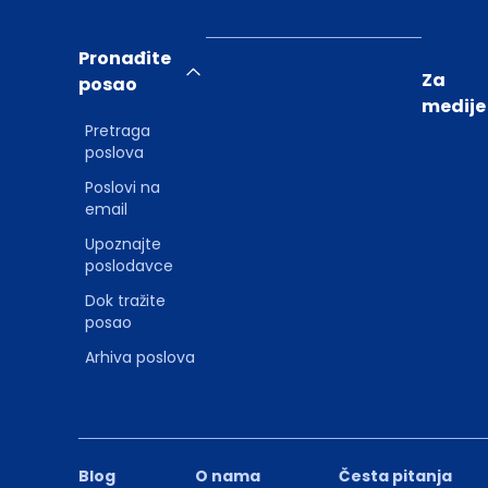
Pronađite
Za
posao
medije
Pretraga
poslova
Poslovi na
email
Upoznajte
poslodavce
Dok tražite
posao
Arhiva poslova
Blog
O nama
Česta pitanja