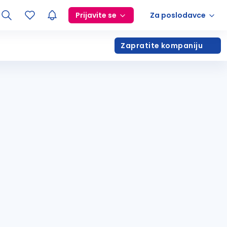
Prijavite se
Za poslodavce
Zapratite kompaniju