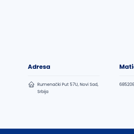
Adresa
Mati
Rumenački Put 57U, Novi Sad,
685208
Srbija