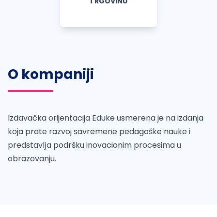
TRGOVINU
O kompaniji
Izdavačka orijentacija Eduke usmerena je na izdanja
koja prate razvoj savremene pedagoške nauke i
predstavlјa podršku inovacionim procesima u
obrazovanju.