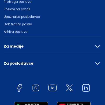
Pretraga poslova
Poslovi na email
Upoznajte poslodavce
Dok tražite posao
Arhiva poslova
Za medije
Za poslodavce