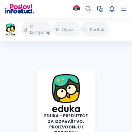
O
Oglasi
Kontakt
kompaniji
EDUKA - PREDUZEĆE
ZA IZDAVAŠTVO,
PROIZVODNJU I