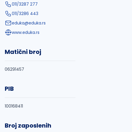
011/3287 277
011/3286 443
eduka@eduka.rs
www.eduka.rs
Matični broj
06291457
PIB
100168411
Broj zaposlenih