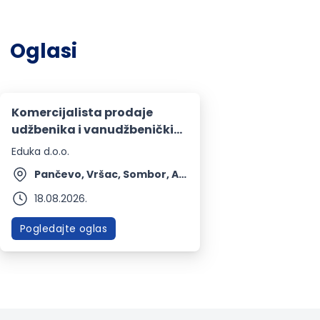
Oglasi
Komercijalista prodaje
udžbenika i vanudžbeničkih
izdanja
Eduka d.o.o.
Pančevo, Vršac, Sombor, Apatin, Kula + 4 mesta | Terenski rad
18.08.2026.
Pogledajte oglas