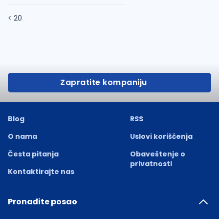
< 20
Zapratite kompaniju
Blog
RSS
O nama
Uslovi korišćenja
Česta pitanja
Obaveštenje o
privatnosti
Kontaktirajte nas
Pronađite posao