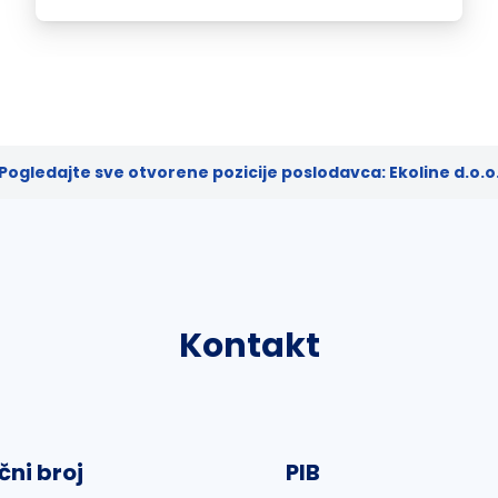
Pogledajte sve otvorene pozicije poslodavca: Ekoline d.o.o
Kontakt
čni broj
PIB