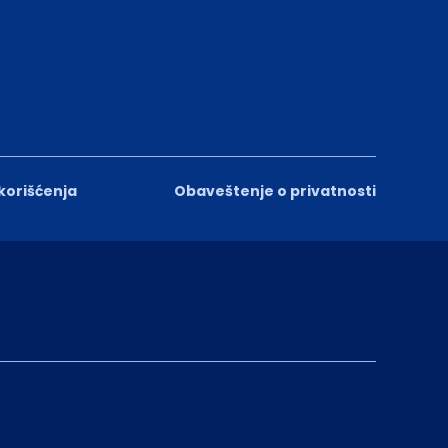
 korišćenja
Obaveštenje o privatnosti