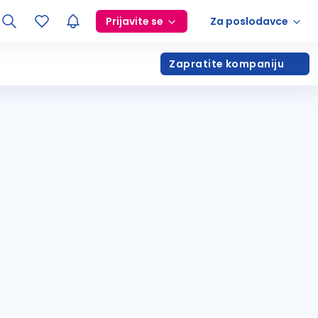
Prijavite se
Za poslodavce
Zapratite kompaniju