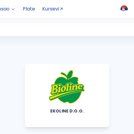
osao
Plate
Kursevi
EKOLINE D.O.O.