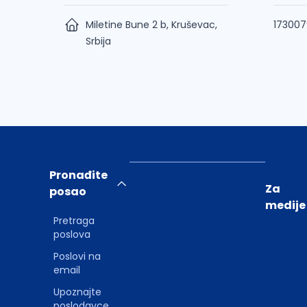
Miletine Bune 2 b, Kruševac,
173007
Srbija
Pronađite
Za
posao
medije
Pretraga
poslova
Poslovi na
email
Upoznajte
poslodavce