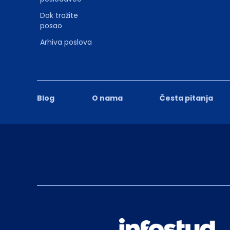
Dok tražite
posao
Arhiva poslova
Blog
O nama
Česta pitanja