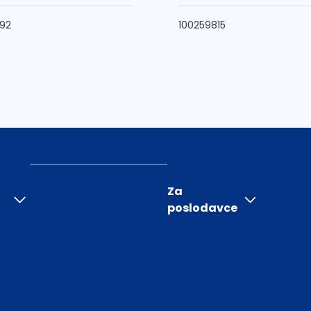
92
100259815
Za
poslodavce