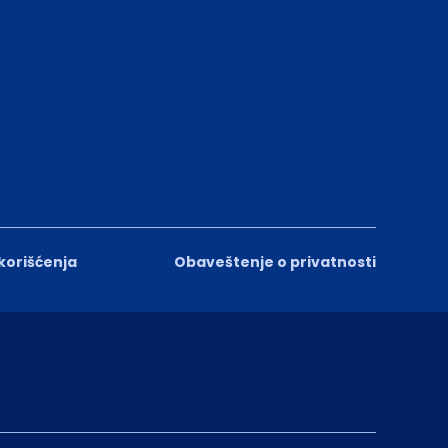
 korišćenja
Obaveštenje o privatnosti