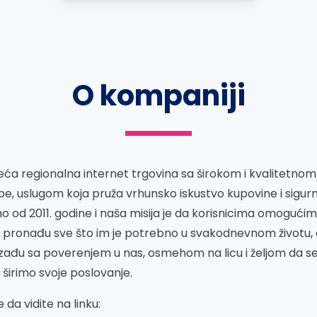
O kompaniji
eća regionalna internet trgovina sa širokom i kvalitetn
be, uslugom koja pruža vrhunsko iskustvo kupovine i sigur
mo od 2011. godine i naša misija je da korisnicima omogućim
i pronađu sve što im je potrebno u svakodnevnom životu, a
zađu sa poverenjem u nas, osmehom na licu i željom da se
 širimo svoje poslovanje.
da vidite na linku: