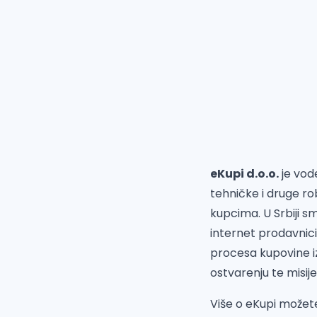
eKupi d.o.o.
je vod
tehničke i druge ro
kupcima. U Srbiji s
internet prodavnic
procesa kupovine i
ostvarenju te misije
Više o eKupi možete 