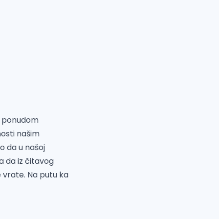
om ponudom
nosti našim
o da u našoj
 da iz čitavog
 vrate. Na putu ka