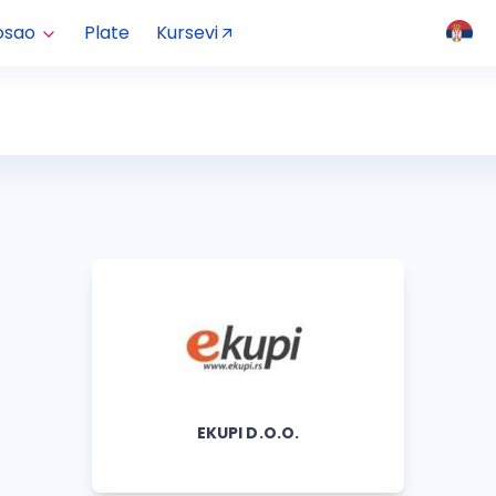
osao
Plate
Kursevi
EKUPI D.O.O.