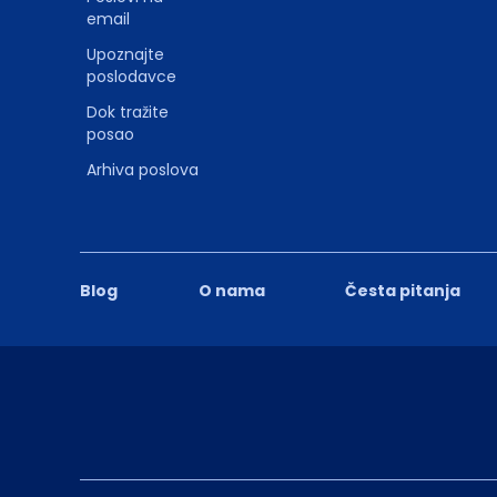
email
Upoznajte
poslodavce
Dok tražite
posao
Arhiva poslova
Blog
O nama
Česta pitanja