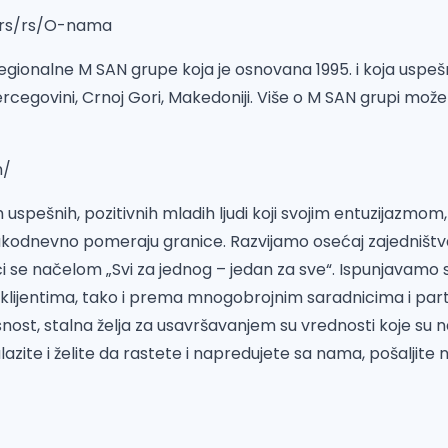
.rs/rs/O-nama
regionalne M SAN grupe koja je osnovana 1995. i koja uspešno
ercegovini, Crnoj Gori, Makedoniji. Više o M SAN grupi može
n/
spešnih, pozitivnih mladih ljudi koji svojim entuzijazmom,
odnevno pomeraju granice. Razvijamo osećaj zajedništva 
i se načelom „Svi za jednog – jedan za sve“. Ispunjavamo 
lijentima, tako i prema mnogobrojnim saradnicima i par
snost, stalna želja za usavršavanjem su vrednosti koje su n
lazite i želite da rastete i napredujete sa nama, pošaljite