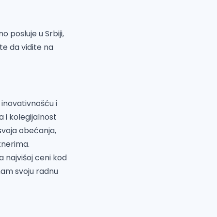
 posluje u Srbiji,
te da vidite na
 inovativnošću i
i kolegijalnost
svoja obećanja,
tnerima.
a najvišoj ceni kod
 nam svoju radnu