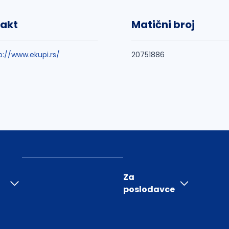
akt
Matični broj
p://www.ekupi.rs/
20751886
Za
poslodavce