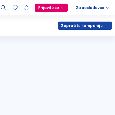
Prijavite se
Za poslodavce
Zapratite kompaniju