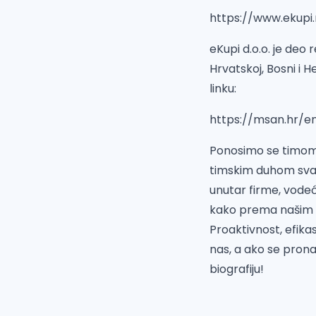
https://www.ekupi
eKupi d.o.o. je deo 
Hrvatskoj, Bosni i H
linku:
https://msan.hr/e
Ponosimo se timom u
timskim duhom svak
unutar firme, vodeć
kako prema našim k
Proaktivnost, efika
nas, a ako se prona
biografiju!