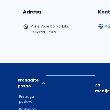
Adresa
Kont
Viline Vode bb, Palilula,
htt
Beograd, Srbija
Pronađite
Za
posao
medije
Pretraga
poslova
Poslovi na