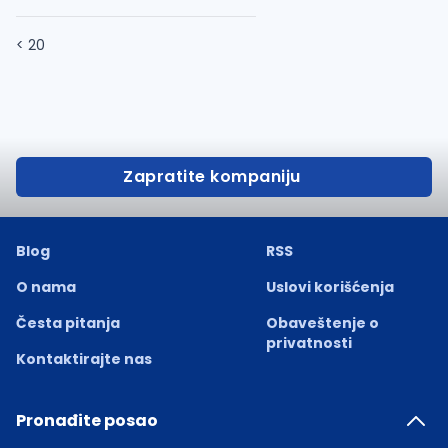
< 20
Zapratite kompaniju
Blog
RSS
O nama
Uslovi korišćenja
Česta pitanja
Obaveštenje o
privatnosti
Kontaktirajte nas
Pronađite posao