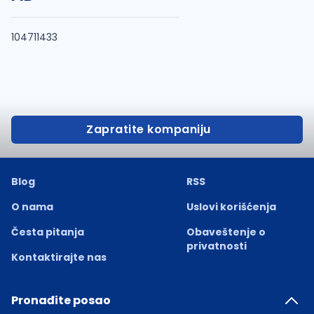
104711433
Zapratite kompaniju
Blog
RSS
O nama
Uslovi korišćenja
Česta pitanja
Obaveštenje o
privatnosti
Kontaktirajte nas
Pronađite posao