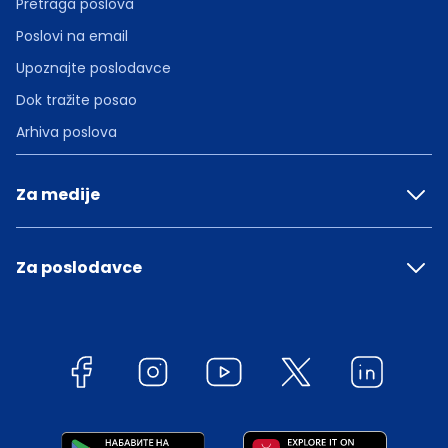
Pretraga poslova
Poslovi na email
Upoznajte poslodavce
Dok tražite posao
Arhiva poslova
Za medije
Za poslodavce