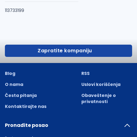
113733199
Zapratite kompaniju
Blog
RSS
O nama
Uslovi korišćenja
Česta pitanja
Obaveštenje o
privatnosti
Kontaktirajte nas
Pronađite posao