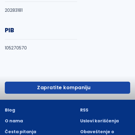
20283181
PIB
105270570
Zapratite kompaniju
Blog
RSS
O nama
Uslovi korišćenja
Česta pitanja
Obaveštenje o