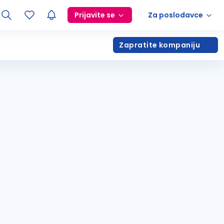
Prijavite se
Za poslodavce
Zapratite kompaniju