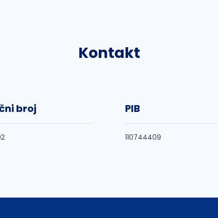
Kontakt
čni broj
PIB
02
110744409