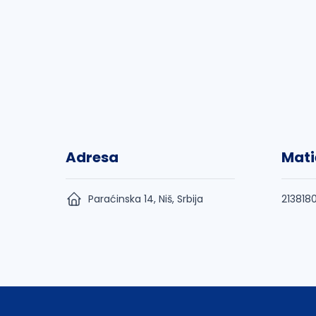
Adresa
Mati
Paraćinska 14, Niš, Srbija
213818