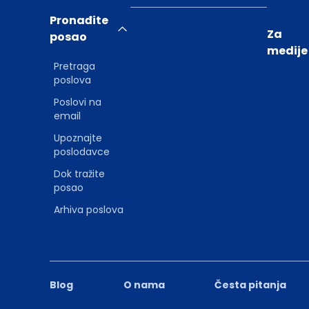
Pronađite
Za
posao
medije
Pretraga
poslova
Poslovi na
email
Upoznajte
poslodavce
Dok tražite
posao
Arhiva poslova
Blog
O nama
Česta pitanja