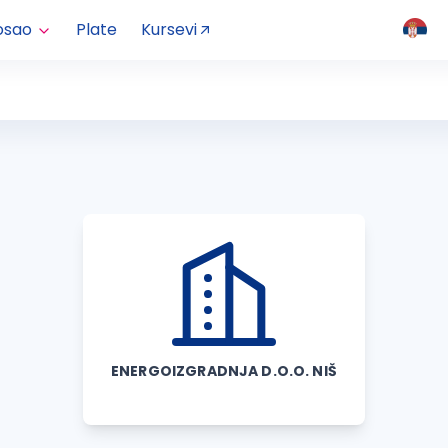
osao
Plate
Kursevi
ENERGOIZGRADNJA D.O.O. NIŠ