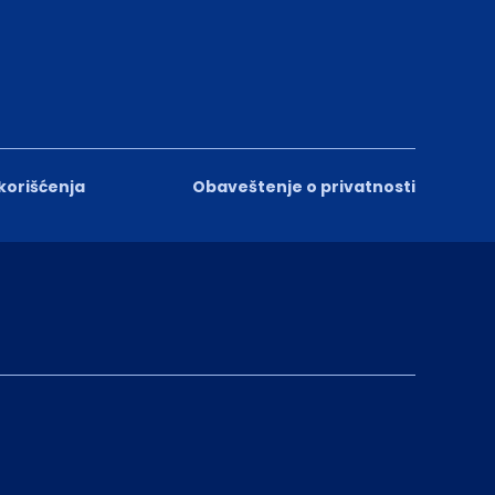
 korišćenja
Obaveštenje o privatnosti