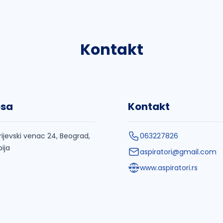
Kontakt
esa
Kontakt
rijevski venac 24, Beograd,
063227826
bija
aspiratori@gmail.com
www.aspiratori.rs