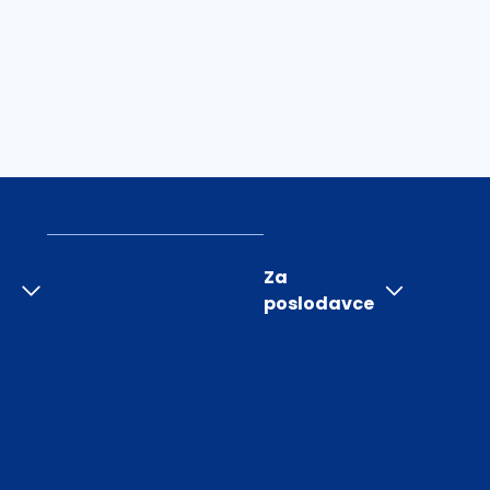
Za
poslodavce