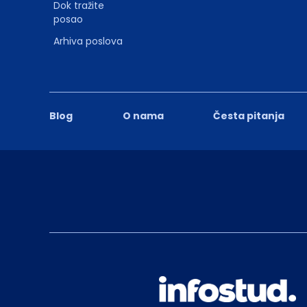
Dok tražite
posao
Arhiva poslova
Blog
O nama
Česta pitanja