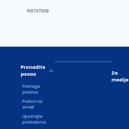
109797608
Pronađite
Za
posao
medije
Pretraga
poslova
Poslovi na
email
Upoznajte
poslodavce