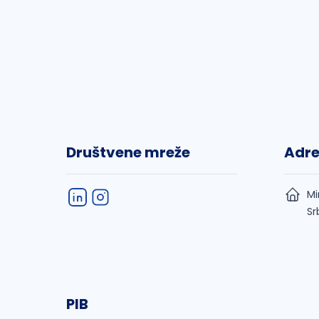
Društvene mreže
Adr
Mi
Sr
PIB