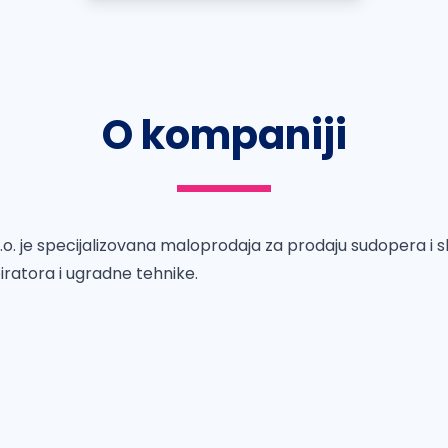
O kompaniji
o.o. je specijalizovana maloprodaja za prodaju sudopera i sl
piratora i ugradne tehnike.