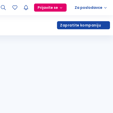
Prijavite se
Za poslodavce
Zapratite kompaniju