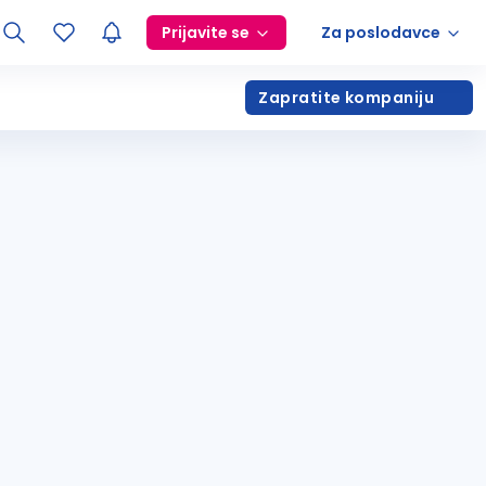
Prijavite se
Za poslodavce
Zapratite kompaniju