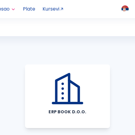
osao
Plate
Kursevi
ERP BOOK D.O.O.