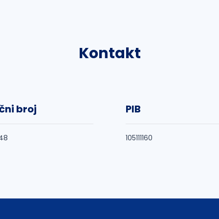
Kontakt
čni broj
PIB
48
105111160