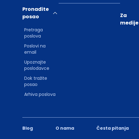
Pronađite
Za
posao
medije
Pretraga
poslova
Poslovi na
email
Upoznajte
poslodavce
Dok tražite
posao
Arhiva poslova
Blog
O nama
Česta pitanja