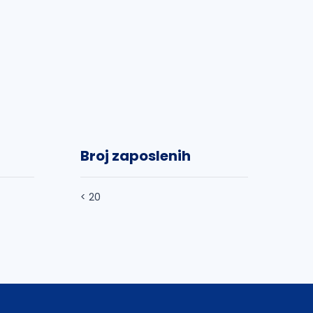
Broj zaposlenih
< 20