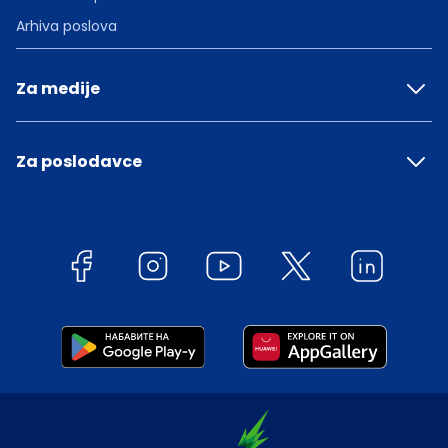
Arhiva poslova
Za medije
Za poslodavce