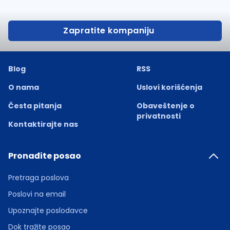
Zapratite kompaniju
Blog
RSS
O nama
Uslovi korišćenja
Česta pitanja
Obaveštenje o
privatnosti
Kontaktirajte nas
Pronađite posao
Pretraga poslova
Poslovi na email
Upoznajte poslodavce
Dok tražite posao