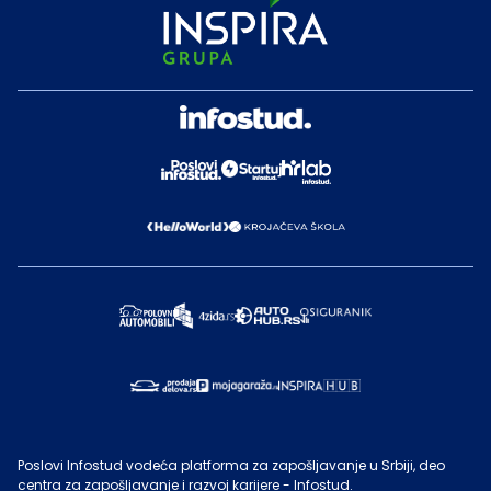
Poslovi Infostud vodeća platforma za zapošljavanje u Srbiji, deo
centra za zapošljavanje i razvoj karijere - Infostud.