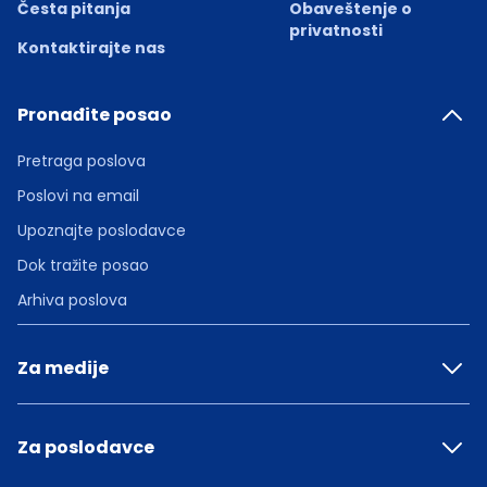
Česta pitanja
Obaveštenje o
privatnosti
Kontaktirajte nas
Pronađite posao
Pretraga poslova
Poslovi na email
Upoznajte poslodavce
Dok tražite posao
Arhiva poslova
Za medije
Za poslodavce