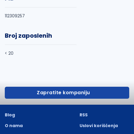
112309257
Broj zaposlenih
< 20
Zapratite kompaniju
Blog
RSS
O nama
Uslovi korišćenja