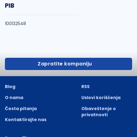
PIB
100132548
Zapratite kompaniju
Blog
RSS
O nama
Uslovi korišćenja
Česta pitanja
Obaveštenje o
privatnosti
Kontaktirajte nas