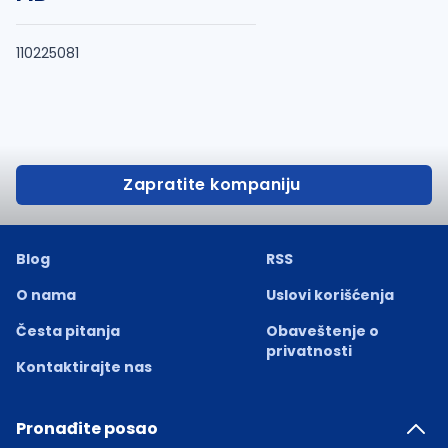
110225081
Zapratite kompaniju
Blog
RSS
O nama
Uslovi korišćenja
Česta pitanja
Obaveštenje o
privatnosti
Kontaktirajte nas
Pronađite posao