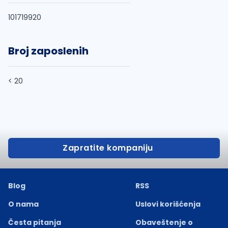
101719920
Broj zaposlenih
< 20
Zapratite kompaniju
Blog
RSS
O nama
Uslovi korišćenja
Česta pitanja
Obaveštenje o