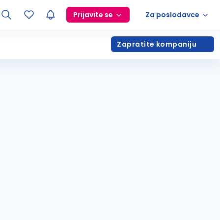
Prijavite se
Za poslodavce
Zapratite kompaniju