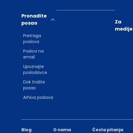
Pronađite
Za
posao
medije
Pretraga
poslova
Poslovi na
email
Upoznajte
poslodavce
Dok tražite
posao
Arhiva poslova
Blog
O nama
Česta pitanja