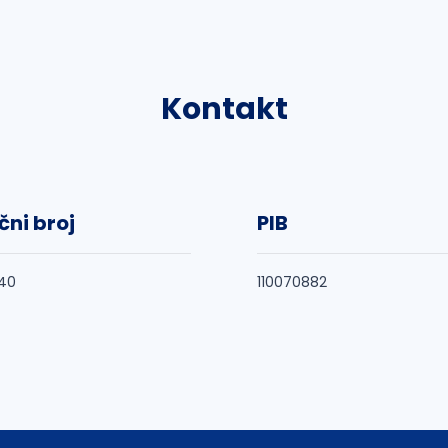
Kontakt
čni broj
PIB
40
110070882