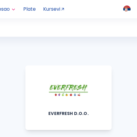
osao
Plate
Kursevi
EVERFRESH D.O.O.