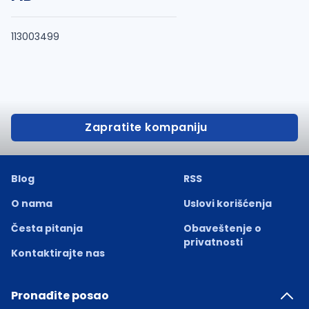
113003499
Zapratite kompaniju
Blog
RSS
O nama
Uslovi korišćenja
Česta pitanja
Obaveštenje o
privatnosti
Kontaktirajte nas
Pronađite posao