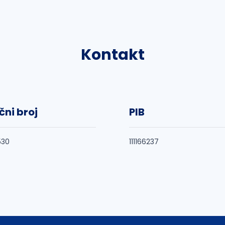
Kontakt
čni broj
PIB
530
111166237