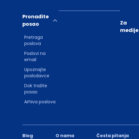
Pronađite
Za
posao
medije
Pretraga
poslova
Poslovi na
email
Upoznajte
poslodavce
Dok tražite
posao
Arhiva poslova
Blog
O nama
Česta pitanja