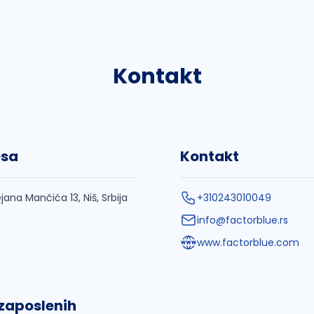
Kontakt
esa
Kontakt
jana Mančića 13, Niš, Srbija
+310243010049
info@factorblue.rs
www.factorblue.com
 zaposlenih