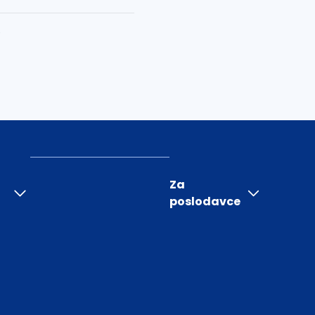
0
Za
poslodavce