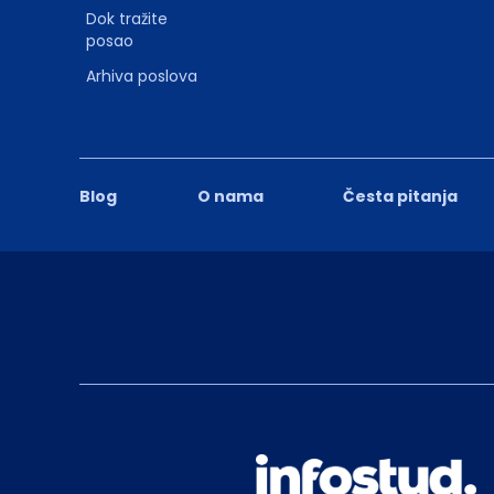
Dok tražite
posao
Arhiva poslova
Blog
O nama
Česta pitanja