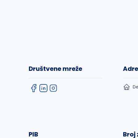
Društvene mreže
Adr
De
PIB
Broj