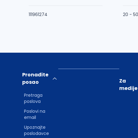
111961274
20 - 5
Pronađite
Za
posao
medije
Pretraga
poslova
Poslovi na
email
Upoznajte
poslodavce