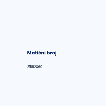
Matični broj
21582069