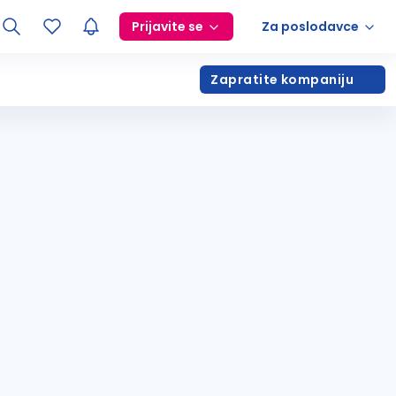
Prijavite se
Za poslodavce
Zapratite kompaniju