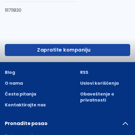
111711830
Zapratite kompaniju
Blog
RSS
O nama
Uslovi korišćenja
Česta pitanja
Obaveštenje o
privatnosti
Kontaktirajte nas
Pronađite posao