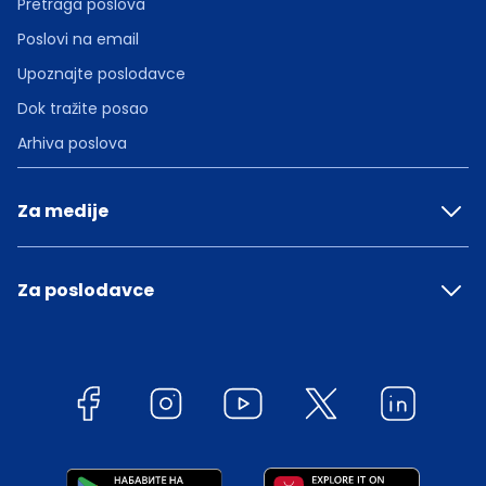
Pretraga poslova
Poslovi na email
Upoznajte poslodavce
Dok tražite posao
Arhiva poslova
Za medije
Za poslodavce