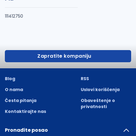
111412750
Zapratite kompaniju
Blog
RSS
O nama
Uslovi korišćenja
Česta pitanja
Obaveštenje o
privatnosti
Kontaktirajte nas
Pronađite posao