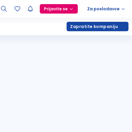
Prijavite se
Za poslodavce
Zapratite kompaniju