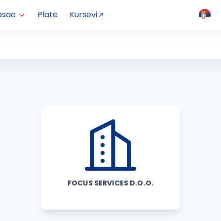
osao
Plate
Kursevi
FOCUS SERVICES D.O.O.