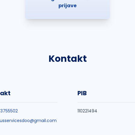
prijave
Kontakt
akt
PIB
53755502
110221494
usservicesdoo@gmail.com