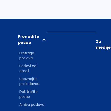
Pronađite
Za
posao
medije
Pretraga
poslova
Poslovi na
email
Upoznajte
poslodavce
Dok tražite
posao
Arhiva poslova