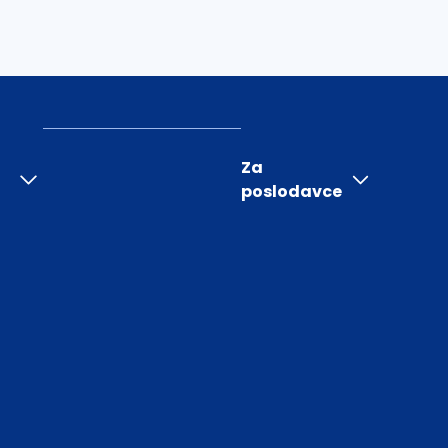
Za
poslodavce