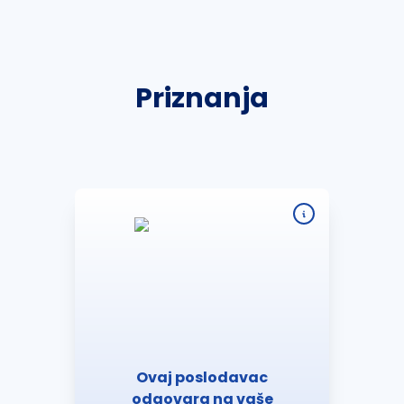
Priznanja
Ovaj poslodavac
odgovara na vaše