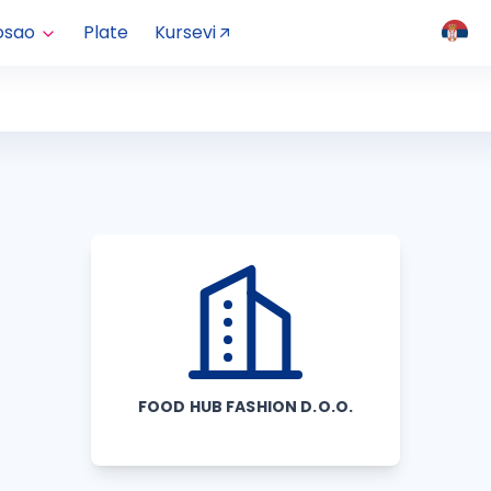
osao
Plate
Kursevi
FOOD HUB FASHION D.O.O.