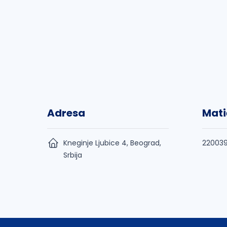
Adresa
Mati
Kneginje Ljubice 4, Beograd,
220039
Srbija