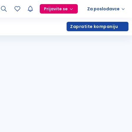
Prijavite se
Za poslodavce
Zapratite kompaniju