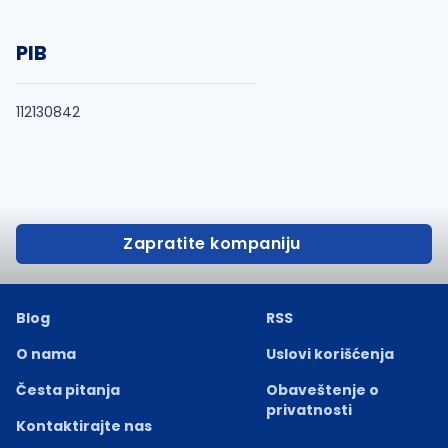
PIB
112130842
Zapratite kompaniju
Blog
RSS
O nama
Uslovi korišćenja
Česta pitanja
Obaveštenje o
privatnosti
Kontaktirajte nas