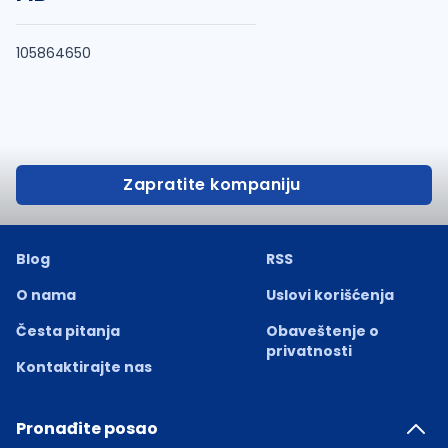
105864650
Zapratite kompaniju
Blog
RSS
O nama
Uslovi korišćenja
Česta pitanja
Obaveštenje o
privatnosti
Kontaktirajte nas
Pronađite posao