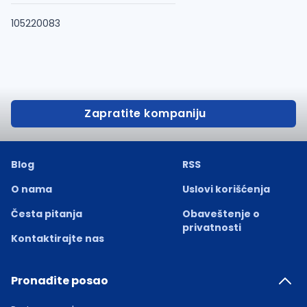
105220083
Zapratite kompaniju
Blog
RSS
O nama
Uslovi korišćenja
Česta pitanja
Obaveštenje o
privatnosti
Kontaktirajte nas
Pronađite posao