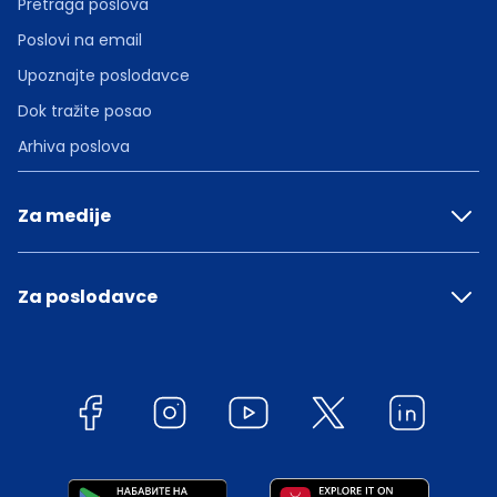
Pretraga poslova
Poslovi na email
Upoznajte poslodavce
Dok tražite posao
Arhiva poslova
Za medije
Za poslodavce