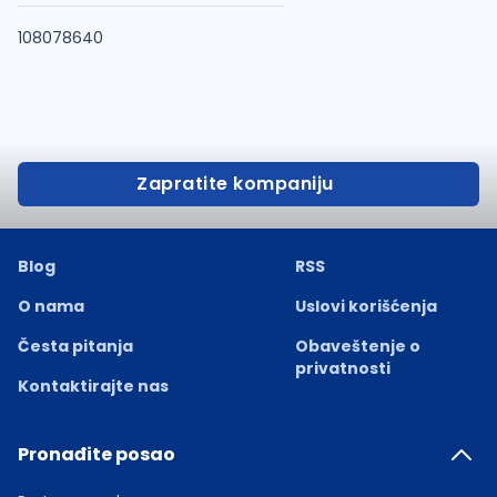
108078640
Zapratite kompaniju
Blog
RSS
O nama
Uslovi korišćenja
Česta pitanja
Obaveštenje o
privatnosti
Kontaktirajte nas
Pronađite posao