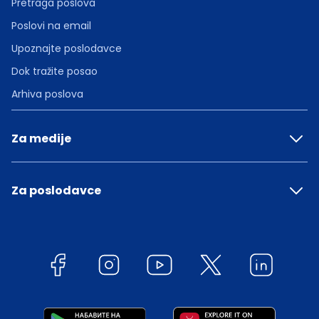
Pretraga poslova
Poslovi na email
Upoznajte poslodavce
Dok tražite posao
Arhiva poslova
Za medije
Za poslodavce