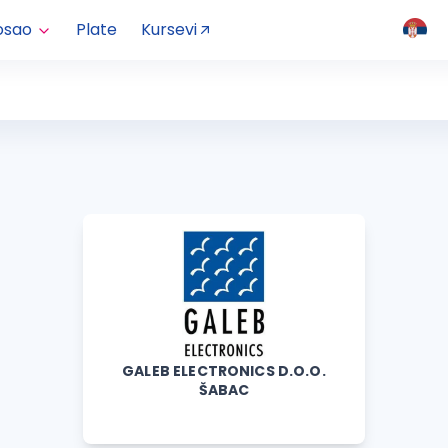
osao
Plate
Kursevi
GALEB ELECTRONICS D.O.O.
ŠABAC