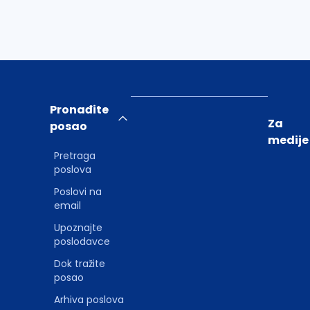
Pronađite
Za
posao
medije
Pretraga
poslova
Poslovi na
email
Upoznajte
poslodavce
Dok tražite
posao
Arhiva poslova