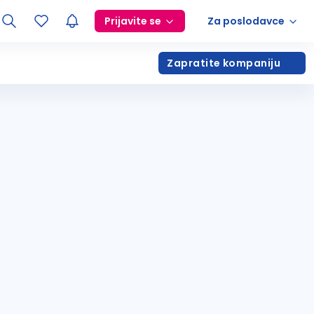
Prijavite se
Za poslodavce
Zapratite kompaniju