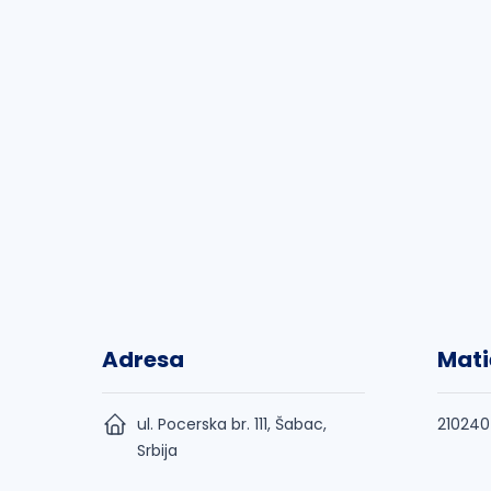
Adresa
Mati
ul. Pocerska br. 111, Šabac,
21024
Srbija