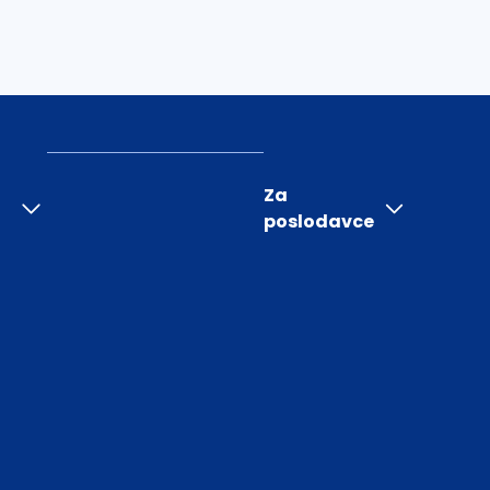
Za
poslodavce