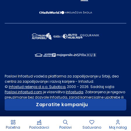
Poslovi Infostud vodeća platforma za zapošljavanje u Srbiji, deo
centra za zapošljavanje i razvoj karijere - Infostud.
©
Infostud rešenja d.o.o. Subotica
, 2000 -
2026
. Sadržaj sajta
Poslovi.infostud.com
je vlasništvo
Infostuda
. Zabranjeno je njegovo
preuzimanje bez dozvole
Infostuda
, zarad komercijalne upotrebe ili
u druge svrhe, osim za lične potrebe posetilaca sajta.
Uslovi
Zapratite kompaniju
korišćenja.
Početna
Poslodavci
Poslovi
Sačuvano
Moj nalog