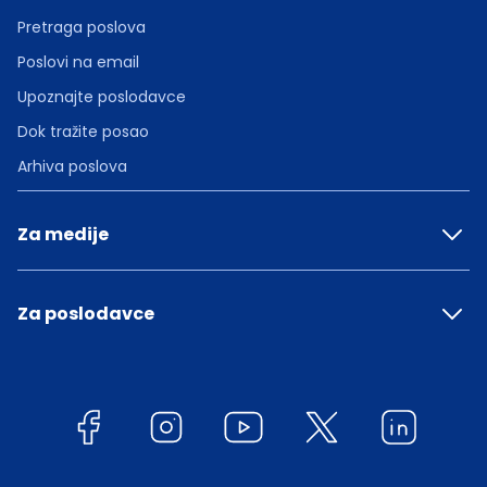
Pretraga poslova
Poslovi na email
Upoznajte poslodavce
Dok tražite posao
Arhiva poslova
Za medije
Za poslodavce