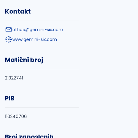
Kontakt
office@gemini-six.com
www.gemini-six.com
Matični broj
21322741
PIB
110240706
Broj zaposlenih