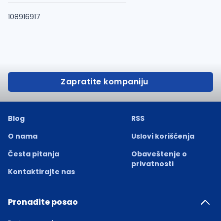
108916917
Zapratite kompaniju
Blog
RSS
O nama
Uslovi korišćenja
Česta pitanja
Obaveštenje o
privatnosti
Kontaktirajte nas
Pronađite posao