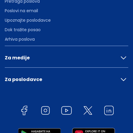
Pretraga poslova
Poslovi na email
Upoznajte poslodavce
Dok tražite posao
Arhiva poslova
Za medije
Za poslodavce